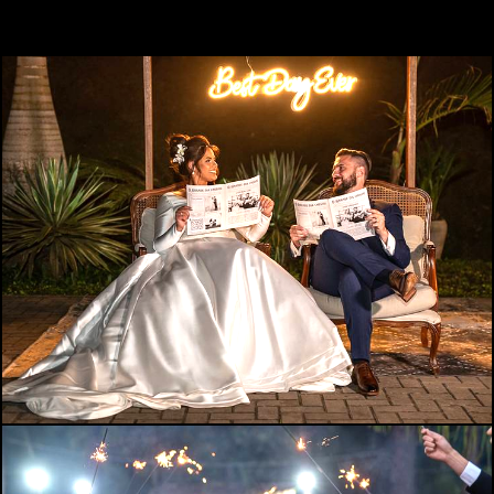
952
80