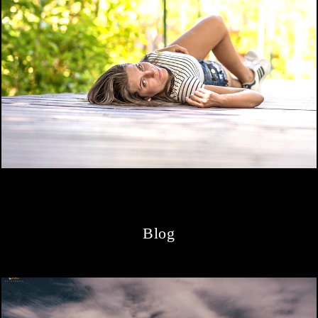
13241
1128