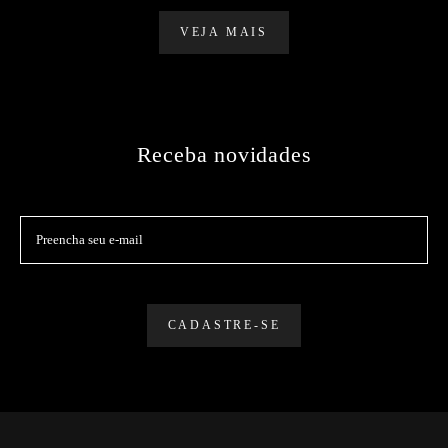
Dicas de quais roupas utilizar e o que
levar para o ensaio pré Wedding
Dicas para casamento
5929
VEJA MAIS
Receba novidades