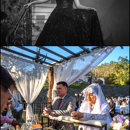
1440
0
1745
1