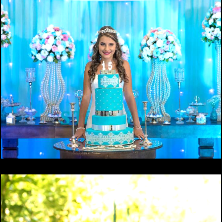
ANDERSON & NATHANNA
Mais vistos
61076
1153