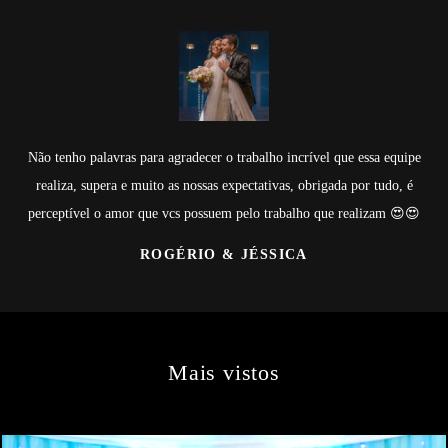
ue essa equipe
Equipe Lins Fotografia (Raphael Lins) Sem palavras pr
a por tudo, é
Foram impecáveis desde o dia que nos conhecemos! No
realizam 😍😍
vontade com eles, pois além de muito profissionais ele
extremamente agradáveis! Nosso ensaio fotográfico fic
making off foi super descontraído, as fotos da cerimonia 
lindíssimas e a retrospectiva foi SENSACIONAL, eles dei
todos nossos convidados de boca aberta com uma surpr
prepararam! Sem dúvidas eles que irão registrar todos 
fizermos de agora em diante!!!! Rapha e Luis obrigada 
são TOOOOP! Super indico ♥