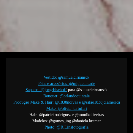
Vestido: @samuelcirnansck
Jóias e acessórios: @miguelalcade
Sapatos: @jorgebischoff
para @samuelcirnansck
Bouquet: @orlandoquintale
Produção Make & Hair: @1838noivas e @salao1838jd.america
Make: @olivia_tartufari
Hair: @patrickrodriguez e @monikoliveiras
Modelos: @gomes_ing @daniela.kramer
Photo: @R.Linsfotografia