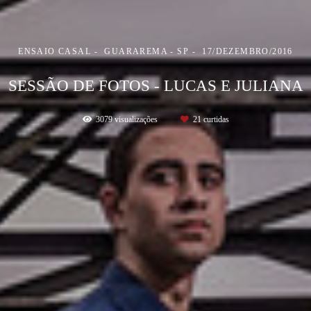
ENSAIO CASAL
GUARAREMA - SP
17/DEZEMBRO/2016
SESSÃO DE FOTOS - LUCAS E JULIANA
3079
visualizações
21
curtidas