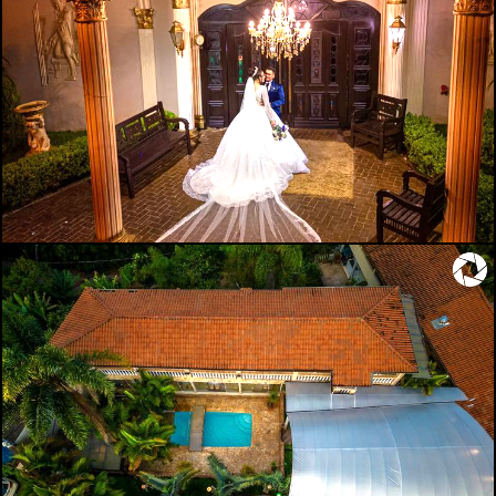
1598
0
1564
9