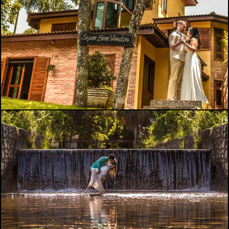
3528
129
3994
43