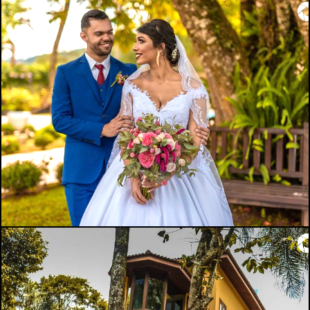
4446
18