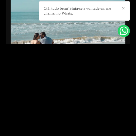
Olá, tudo bem? Sinta-se a vontade em me
✕
chamar no Whats.