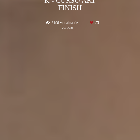
K - CURSO ART
FINISH
2196
visualizações
55
curtidas