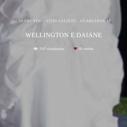
CASAMENTO
SITIO CALIXTO - GUARULHOS SP
WELLINGTON E DAIANE
3547
visualizações
40
curtidas