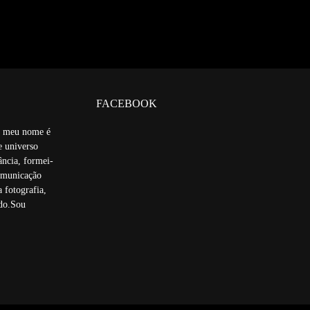
FACEBOOK
á, meu nome é
e universo
ância, formei-
omunicação
a fotografia,
ado.Sou