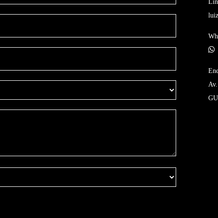
Lin
lui
Wh
End
Av.
GU