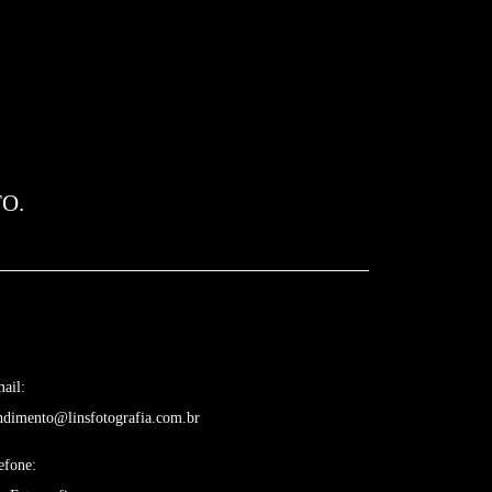
O.
ail:
ndimento@linsfotografia.com.br
efone: