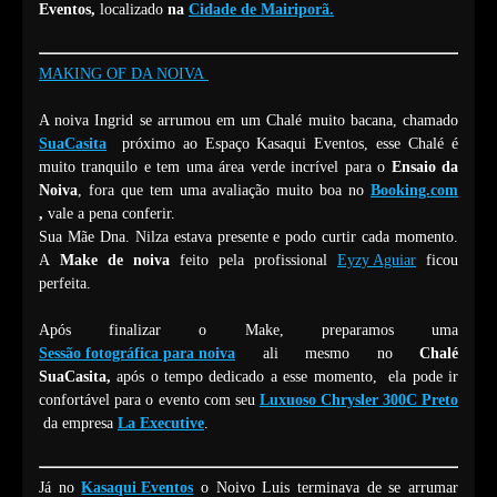
Eventos,
localizado
na
Cidade de Mairiporã.
MAKING OF DA NOIVA
A noiva Ingrid se arrumou em um Chalé muito bacana, chamado
SuaCasita
próximo ao Espaço Kasaqui Eventos, esse Chalé é
muito tranquilo e tem uma área verde incrível para o
Ensaio da
Noiva
, fora que tem uma avaliação muito boa no
Booking.com
,
vale a pena conferir.
Sua Mãe Dna. Nilza estava presente e podo curtir cada momento.
A
Make de noiva
feito pela profissional
Eyzy Aguiar
ficou
perfeita.
Após finalizar o Make, preparamos uma
S
essão fotográfica para noiva
ali mesmo no
Chalé
SuaCasita,
após o tempo dedicado a esse momento, ela pode ir
confortável para o evento com seu
L
uxuoso
Chrysler 300C Preto
da empresa
La Executive
.
Já no
Kasaqui Eventos
o Noivo Luis terminava de se arrumar