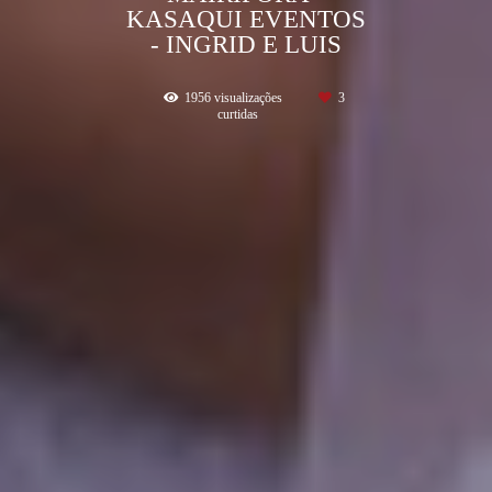
KASAQUI EVENTOS
- INGRID E LUIS
1956
visualizações
3
curtidas