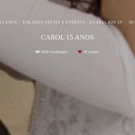
 15 ANOS
ESKADÃO FESTAS E EVENTOS - GUARULHOS SP
30
CAROL 15 ANOS
8439
visualizações
50
curtidas