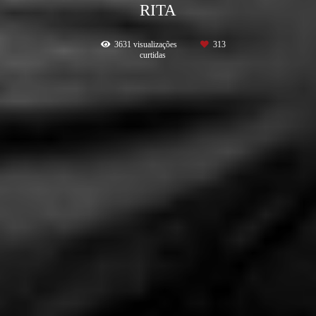
RITA
3631
visualizações
313
curtidas