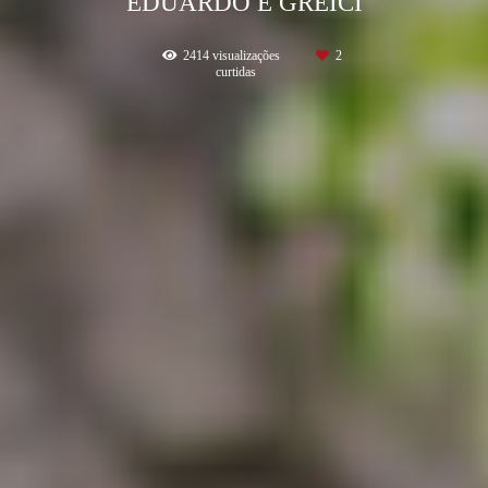
EDUARDO E GREICI
2414
visualizações
2
curtidas